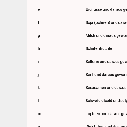
e
Erdnüsse und daraus g
f
Soja (bohnen) und dar
g
Milch und daraus gewo
h
Schalenfrüchte
i
Sellerie und daraus g
j
Senf und daraus gewon
k
Sesasamen und daraus
l
Schwefeldioxid und sul
m
Lupinen und daraus ge
n
Weichtiere und daraus