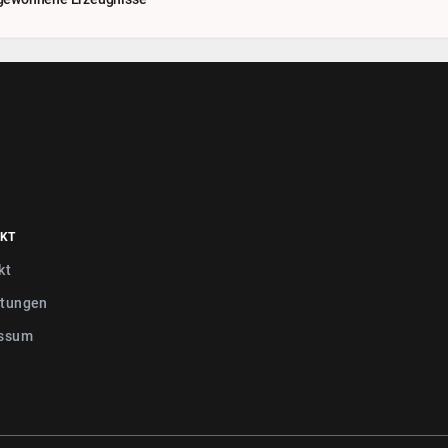
KT
kt
tungen
ssum